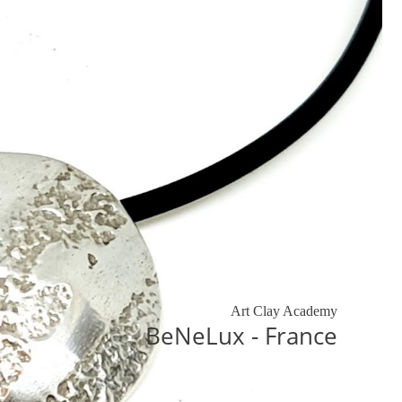
Art Clay Academy
BeNeLux - France