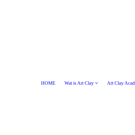
HOME
Wat is Art Clay
Art Clay Aca