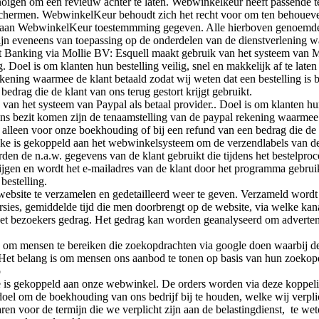
 noigen om een revieuw achter te laten. Webwinkelkeur heeft passende t
ermen. WebwinkelKeur behoudt zich het recht voor om ten behoueve v
ij aan WebwinkelKeur toestemmming gegeven. Alle hierboven genoemde
jn eveneens van toepassing op de onderdelen van de dienstverlening 
 Banking via Mollie BV: Esquell maakt gebruik van het systeem van Mol
 Doel is om klanten hun bestelling veilig, snel en makkelijk af te late
ekening waarmee de klant betaald zodat wij weten dat een bestelling is
edrag die de klant van ons terug gestort krijgt gebruikt.
van het systeem van Paypal als betaal provider.. Doel is om klanten hun 
ns bezit komen zijn de tenaamstelling van de paypal rekening waarmee 
alleen voor onze boekhouding of bij een refund van een bedrag die de kl
ke is gekoppeld aan het webwinkelsysteem om de verzendlabels van de
en de n.a.w. gegevens van de klant gebruikt die tijdens het bestelproc
rijgen en wordt het e-mailadres van de klant door het programma gebrui
bestelling.
website te verzamelen en gedetailleerd weer te geven. Verzameld wordt
ies, gemiddelde tijd die men doorbrengt op de website, via welke kan
 het bezoekers gedrag. Het gedrag kan worden geanalyseerd om advertent
 om mensen te bereiken die zoekopdrachten via google doen waarbij d
t. Het belang is om mensen ons aanbod te tonen op basis van hun zoeko
p
 gekoppeld aan onze webwinkel. De orders worden via deze koppeli
oel om de boekhouding van ons bedrijf bij te houden, welke wij verplich
n voor de termijn die we verplicht zijn aan de belastingdienst, te wete