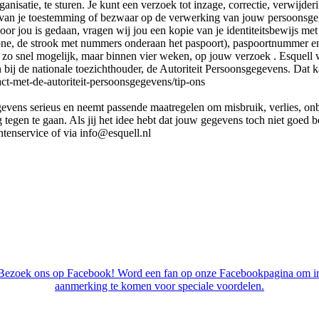
anisatie, te sturen. Je kunt een verzoek tot inzage, correctie, verwijde
 van je toestemming of bezwaar op de verwerking van jouw persoonsge
door jou is gedaan, vragen wij jou een kopie van je identiteitsbewijs me
one, de strook met nummers onderaan het paspoort), paspoortnummer 
zo snel mogelijk, maar binnen vier weken, op jouw verzoek . Esquell wi
 bij de nationale toezichthouder, de Autoriteit Persoonsgegevens. Dat k
tact-met-de-autoriteit-persoonsgegevens/tip-ons
evens serieus en neemt passende maatregelen om misbruik, verlies, o
gen te gaan. Als jij het idee hebt dat jouw gegevens toch niet goed be
tenservice of via info@esquell.nl
Bezoek ons op Facebook! Word een fan op onze Facebookpagina om i
aanmerking te komen voor speciale voordelen.