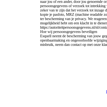
naar jou of een ander, door jou genoemde org
persoonsgegevens of verzoek tot intrekking
zeker van te zijn dat het verzoek tot inzage 
kopie je pasfoto, MRZ (machine readable z
ter bescherming van je privacy. We reageren 
mogelijkheid hebt om een klacht in te dienen
https://autoriteitpersoonsgegevens.nl/nl/con
Hoe wij persoonsgegevens beveiligen
Esquell neemt de bescherming van jouw geg
openbaarmaking en ongeoorloofde wijziging te
misbruik, neem dan contact op met onze klan