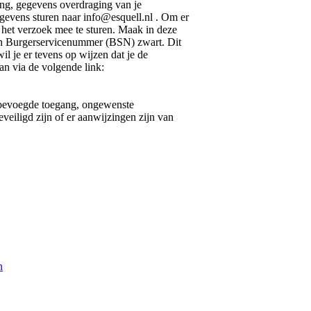
ring, gegevens overdraging van je
gevens sturen naar info@esquell.nl . Om er
t het verzoek mee te sturen. Maak in deze
en Burgerservicenummer (BSN) zwart. Dit
l je er tevens op wijzen dat je de
an via de volgende link:
nbevoegde toegang, ongewenste
veiligd zijn of er aanwijzingen zijn van
n