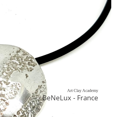
Art Clay Academy
BeNeLux - France