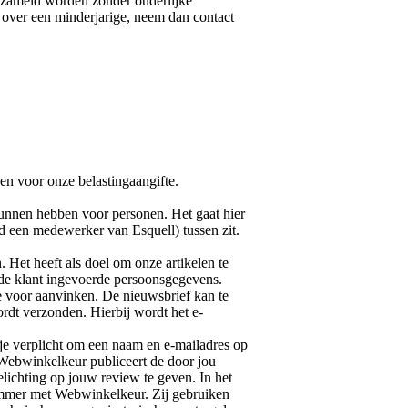
erzameld worden zonder ouderlijke
 over een minderjarige, neem dan contact
ben voor onze belastingaangifte.
kunnen hebben voor personen. Het gaat hier
 een medewerker van Esquell) tussen zit.
Het heeft als doel om onze artikelen te
r de klant ingevoerde persoonsgegevens.
e voor aanvinken. De nieuwsbrief kan te
rdt verzonden. Hierbij wordt het e-
je verplicht om een naam en e-mailadres op
Webwinkelkeur publiceert de door jou
ichting op jouw review te geven. In het
nummer met Webwinkelkeur. Zij gebruiken