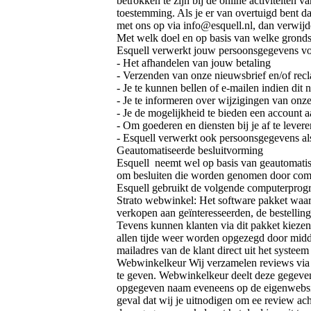
betrokken te zijn bij de online activiteite
toestemming. Als je er van overtuigd bent 
met ons op via info@esquell.nl, dan verwijd
Met welk doel en op basis van welke grond
Esquell verwerkt jouw persoonsgegevens vo
- Het afhandelen van jouw betaling
- Verzenden van onze nieuwsbrief en/of rec
- Je te kunnen bellen of e-mailen indien dit
- Je te informeren over wijzigingen van onz
- Je de mogelijkheid te bieden een account 
- Om goederen en diensten bij je af te levere
- Esquell verwerkt ook persoonsgegevens als 
Geautomatiseerde besluitvorming
Esquell neemt wel op basis van geautomatis
om besluiten die worden genomen door compu
Esquell gebruikt de volgende computerprog
Strato webwinkel: Het software pakket waarv
verkopen aan geïnteresseerden, de bestellin
Tevens kunnen klanten via dit pakket kiezen
allen tijde weer worden opgezegd door midde
mailadres van de klant direct uit het systeem
Webwinkelkeur Wij verzamelen reviews via h
te geven. Webwinkelkeur deelt deze gegeven
opgegeven naam eveneens op de eigenwebsite
geval dat wij je uitnodigen om ee review a