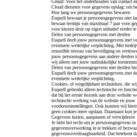
Gmail: Voor het onderhouden van contact m
Cloud diensten voor gegevens opslag: om be
Hoe lang we persoonsgegevens bewaren
Esquell bewaart je persoonsgegevens niet la
bewaar termijn van maximaal 7 jaar voor geg
voor kiezen deze op eigen initiatief eerder t
Delen van persoonsgegevens met derden
Esquell deelt jouw persoonsgegevens met ver
eventuele wettelijke verplichting. Met bedr
eenzelfde niveau van beveiliging en vertrou
jouw persoonsgegevens aan andere derden ind
wij alleen met jouw nadrukkelijke toestemm
Delen van persoonsgegevens met derden bu
Esquell deelt jouw persoonsgegevens met de
eventuele wettelijke verplichting.
Cookies, of vergelijkbare technieken, die wi
Esquell gebruikt alleen technische en functi
dat bij het eerste bezoek aan deze website 
technische werking van de website en jouw
voorkeursinstellingen. Ook kunnen wij hierme
geen cookies meer opslaat. Daarnaast kun je 
Gegevens inzien, aanpassen of verwijderen
Je hebt het recht om je persoonsgegevens in 
gegevensverwerking in te trekken of bezwaa
gegevensoverdraagbaarheid. Dat betekent da