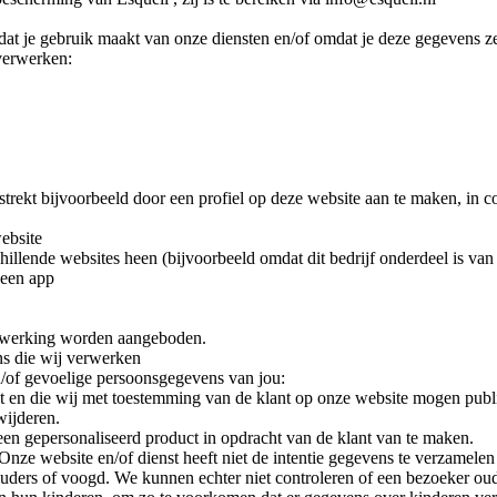
t je gebruik maakt van onze diensten en/of omdat je deze gegevens zel
verwerken:
strekt bijvoorbeeld door een profiel op deze website aan te maken, in c
ebsite
illende websites heen (bijvoorbeeld omdat dit bedrijf onderdeel is van
 een app
verwerking worden aangeboden.
ns die wij verwerken
/of gevoelige persoonsgegevens van jou:
t en die wij met toestemming van de klant op onze website mogen public
wijderen.
 een gepersonaliseerd product in opdracht van de klant van te maken.
Onze website en/of dienst heeft niet de intentie gegevens te verzamelen
uders of voogd. We kunnen echter niet controleren of een bezoeker oud