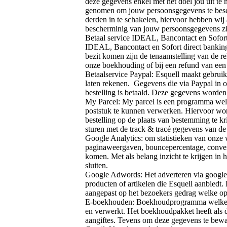
deze gegevens enkel met het doel jou uit te
genomen om jouw persoonsgegevens te besch
derden in te schakelen, hiervoor hebben w
bescherminig van jouw persoonsgegevens zi
Betaal service IDEAL, Bancontact en Sofort
IDEAL, Bancontact en Sofort direct banking.
bezit komen zijn de tenaamstelling van de r
onze boekhouding of bij een refund van een b
Betaalservice Paypal: Esquell maakt gebruik 
laten rekenen. Gegevens die via Paypal in o
bestelling is betaald. Deze gegevens worden 
My Parcel: My parcel is een programma wel
poststuk te kunnen verwerken. Hiervoor word
bestelling op de plaats van bestemming te k
sturen met de track & tracé gegevens van de 
Google Analytics: om statistieken van onze 
paginaweergaven, bouncepercentage, convers
komen. Met als belang inzicht te krijgen in
sluiten.
Google Adwords: Het adverteren via google
producten of artikelen die Esquell aanbied
aangepast op het bezoekers gedrag welke o
E-boekhouden: Boekhoudprogramma welke is
en verwerkt. Het boekhoudpakket heeft als d
aangiftes. Tevens om deze gegevens te beware