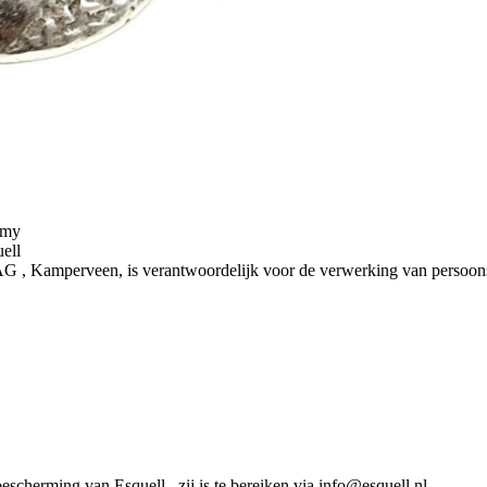
emy
ell
AG , Kamperveen, is verantwoordelijk voor de verwerking van persoo
cherming van Esquell , zij is te bereiken via info@esquell.nl