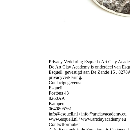
Privacy Verklaring Esquell / Art Clay Acad
De Art Clay Academy is onderdeel van Esqu
Esquell, gevestigd aan De Zande 15 , 8278
privacyverklaring.
Contactgegevens:
Esquell
Postbus 43
8260AA
Kampen
0640805761
info@esquell.nl / info@artclayacademy.eu
www.esquell.nl / www.artclayacademy.eu
Contactformulier
A.Y. Koekoek is de Functionaris Gegevensbes