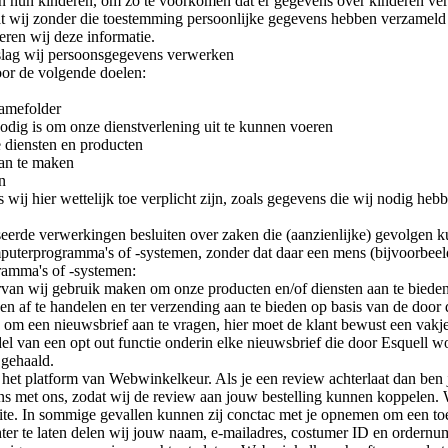
n van hun kinderen, om zo te voorkomen dat er gegevens over kinderen v
dat wij zonder die toestemming persoonlijke gegevens hebben verzameld
eren wij deze informatie.
slag wij persoonsgegevens verwerken
or de volgende doelen:
lamefolder
 nodig is om onze dienstverlening uit te kunnen voeren
e diensten en producten
aan te maken
n
wij hier wettelijk toe verplicht zijn, zoals gegevens die wij nodig heb
eerde verwerkingen besluiten over zaken die (aanzienlijke) gevolgen 
terprogramma's of -systemen, zonder dat daar een mens (bijvoorbeeld
ramma's of -systemen:
an wij gebruik maken om onze producten en/of diensten aan te bieden. 
gen af te handelen en ter verzending aan te bieden op basis van de doo
 om een nieuwsbrief aan te vragen, hier moet de klant bewust een vakj
l van een opt out functie onderin elke nieuwsbrief die door Esquell wo
 gehaald.
et platform van Webwinkelkeur. Als je een review achterlaat dan ben 
s met ons, zodat wij de review aan jouw bestelling kunnen koppelen. 
. In sommige gevallen kunnen zij conctac met je opnemen om een toel
chter te laten delen wij jouw naam, e-mailadres, costumer ID en order