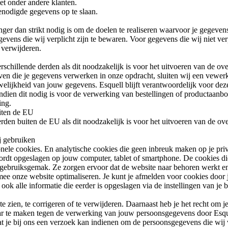
et onder andere klanten.
nodigde gegevens op te slaan.
nger dan strikt nodig is om de doelen te realiseren waarvoor je gegeve
evens die wij verplicht zijn te bewaren. Voor gegevens die wij niet ver
e verwijderen.
schillende derden als dit noodzakelijk is voor het uitvoeren van de o
ijven die je gegevens verwerken in onze opdracht, sluiten wij een vew
welijkheid van jouw gegevens. Esquell blijft verantwoordelijk voor dez
ien dit nodig is voor de verwerking van bestellingen of productaanbod
ing.
iten de EU
rden buiten de EU als dit noodzakelijk is voor het uitvoeren van de o
j gebruiken
onele cookies. En analytische cookies die geen inbreuk maken op je priv
wordt opgeslagen op jouw computer, tablet of smartphone. De cookies di
 gebruiksgemak. Ze zorgen ervoor dat de website naar behoren werkt e
e onze website optimaliseren. Je kunt je afmelden voor cookies door je
ook alle informatie die eerder is opgeslagen via de instellingen van je
te zien, te corrigeren of te verwijderen. Daarnaast heb je het recht om
r te maken tegen de verwerking van jouw persoonsgegevens door Esquel
t je bij ons een verzoek kan indienen om de persoonsgegevens die wij