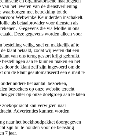
echnische en organisatorische maatregelen
an het leveren van de dienstverliening
 waarborgen met betrekking tot de
waarvoor WebwinkelKeur derden inschakelt.
lie als betaalprovider voor diensten als
n rekenen. Gegevens die via Mollie in ons
 betaald. Deze gegevens worden alleen voor
bestelling veilig, snel en makkelijk af te
de klant betaald, zodat wij weten dat een
ant van ons terug gestort krijgt gebruikt.
 bestellingen aan te kunnen maken en het
es door de klant zelf zijn ingevoerd om de
kt om de klant geautomatiseerd een e-mail te
 onder andere het aantal bezoeken,
alen bezoekers op onze website terecht
ies gerichter op onze doelgroep aan te laten
e zoekopdracht kan verwijzen naar
pdracht. Advertenties kunnen worden
ng naar het boekhoudpakket doorgegeven
t zijn bij te houden voor de belasting
n 7 jaar.