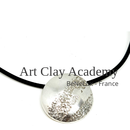
Art Clay Academy
BeNeLux - France