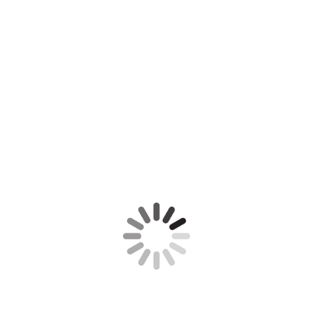
sacc 30
Art Clay Silver met steentje
Art Clay Siler met aventurijn
Art Clay Silver met parels