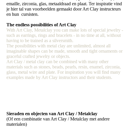
emaille, zirconia, glas, metaaldraad en plaat. Ter inspiratie vind
je hier tal van voorbeelden gemaakt door Art Clay instructeurs
en hun cursisten.
The endless possibilities of Art Clay
With Art Clay, Metalclay you can make lots of special jewelry -
such as earrings, rings and bracelets - in no time at all, without
having to be trained as a silversmith.
The possibilities with metal clay are unlimited, almost all
imaginable shapes can be made, smooth and tight ornaments or
graceful crafted jewelry or objects.
Art Clay / metal clay can be combined with many other
materials such as stones, beads, pearls, resin, enamel, zirconia,
glass, metal wire and plate. For inspiration you will find many
examples made by Art Clay instructors and their students.
Sieraden en objecten van Art Clay / Metalclay
(Of een combinatie van Art Clay / Metalclay met andere
materialen)