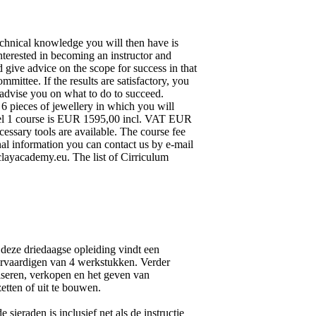
echnical knowledge you will then have is
interested in becoming an instructor and
 give advice on the scope for success in that
ittee. If the results are satisfactory, you
l advise you on what to do to succeed.
 6 pieces of jewellery in which you will
evel 1 course is EUR 1595,00 incl. VAT EUR
cessary tools are available. The course fee
onal information you can contact us by e-mail
clayacademy.eu. The list of Cirriculum
n deze driedaagse opleiding vindt een
vervaardigen van 4 werkstukken. Verder
iseren, verkopen en het geven van
etten of uit te bouwen.
raden is inclusief net als de instructie