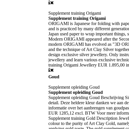
Supplement training Origami
Supplement training Origami
ORIGAMI is Japanese for folding with pape
and is practiced by many different generatio
Japan used paper to wrap important things, s
Modern ORIGAMI appeared after the Second 
modern ORIGAMI has evolved as "3D ORIGA
and the technique of Art Clay Silver toge
design exclusive silver jewellery. Only instr
jewellery and learn various exclusive tech
training Origami Jewellery EUR 1.895,00 in
Goud
Supplement opleiding Goud
Supplement opleiding Goud
Supplement opleiding Goud
Beschrijving Si
detail. Deze heldere kleur danken we aan de
informatie over het aanbrengen van goudpa
EUR 1285,12 excl. BTW Voor meer informatie
Supplement training Gold
Description Jewell
colour to the purity of Art Clay Gold, namel
applying gold paste. The gold supplement 