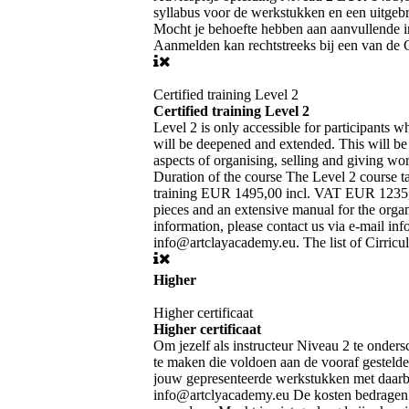
syllabus voor de werkstukken en een uitgeb
Mocht je behoefte hebben aan aanvullende i
Aanmelden kan rechtstreeks bij een van de 
Certified training Level 2
Certified training Level 2
Level 2 is only accessible for participants w
will be deepened and extended. This will be 
aspects of organising, selling and giving wo
Duration of the course The Level 2 course t
training EUR 1495,00 incl. VAT EUR 1235,54 
pieces and an extensive manual for the organ
information, please contact us via e-mail in
info@artclayacademy.eu. The list of Cirricul
Higher
Higher certificaat
Higher certificaat
Om jezelf als instructeur Niveau 2 te ondersc
te maken die voldoen aan de vooraf gesteld
jouw gepresenteerde werkstukken met daarbij
info@artclyacademy.eu De kosten bedragen €