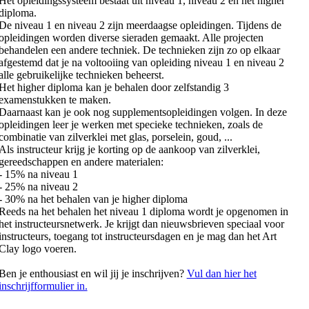
Het opleidingssysteem bestaat uit niveau 1, niveau 2 en het higher
diploma.
De niveau 1 en niveau 2 zijn meerdaagse opleidingen. Tijdens de
opleidingen worden diverse sieraden gemaakt. Alle projecten
behandelen een andere techniek. De technieken zijn zo op elkaar
afgestemd dat je na voltooiing van opleiding niveau 1 en niveau 2
alle gebruikelijke technieken beheerst.
Het higher diploma kan je behalen door zelfstandig 3
examenstukken te maken.
Daarnaast kan je ook nog supplementsopleidingen volgen. In deze
opleidingen leer je werken met specieke technieken, zoals de
combinatie van zilverklei met glas, porselein, goud, ...
Als instructeur krijg je korting op de aankoop van zilverklei,
gereedschappen en andere materialen:
- 15% na niveau 1
- 25% na niveau 2
- 30% na het behalen van je higher diploma
Reeds na het behalen het niveau 1 diploma wordt je opgenomen in
het instructeursnetwerk. Je krijgt dan nieuwsbrieven speciaal voor
instructeurs, toegang tot instructeursdagen en je mag dan het Art
Clay logo voeren.
Ben je enthousiast en wil jij je inschrijven?
Vul dan hier het
inschrijfformulier in.