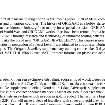
r. "ORI" means folding and "GAMI" means paper. ORIGAMI is known in
ns and in various countries. The history of ORIGAMI as a hobby started
uch as kimono clothes, gifts or money for a special occasion. ORIGAMI 
World War, and ORIGAMI works of art have been refined from a hobb
MI" through research and technology of unlimited folding patter
ther make the brand new "ORIGAMI JEWELLERY". This course is new in
uctors in possession of at least Level 1 are admitted to this course. Dur
niques. The Origami Jewellery supplementary training course takes 3 d
cl. VAT EUR 1566,12excl. VAT For more information please contact a te
eraden krijgen een exclusieve uitstraling, zodra er goud wordt toegevoe
 puurheid van Art Clay Gold, namelijk 22K. Je maakt een sieraad met zi
sta. De supplement opleiding Goud duurt 1 dag. Adviesprijs supplem
 kunt u contact opnemen met een Teacher die zich in deze techniek ge
ery gets an exclusive look as soon as gold is added. The result is a bri
y 22K. You will make a piece of jewellery with silver and gold clay. In 
course takes 1 day. Recommended price supplement gold training EUR