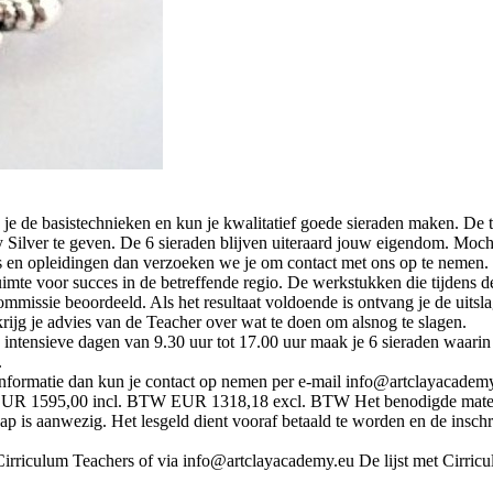
je de basistechnieken en kun je kwalitatief goede sieraden maken. De te
Silver te geven. De 6 sieraden blijven uiteraard jouw eigendom. Mocht
s en opleidingen dan verzoeken we je om contact met ons op te nemen.
uimte voor succes in de betreffende regio. De werkstukken die tijdens
issie beoordeeld. Als het resultaat voldoende is ontvang je de uitsla
krijg je advies van de Teacher over wat te doen om alsnog te slagen.
 intensieve dagen van 9.30 uur tot 17.00 uur maak je 6 sieraden waarin j
.
nformatie dan kun je contact op nemen per e-mail info@artclayacadem
EUR 1595,00 incl. BTW EUR 1318,18 excl. BTW Het benodigde materiaal
ap is aanwezig. Het lesgeld dient vooraf betaald te worden en de inschri
Cirriculum Teachers of via info@artclayacademy.eu De lijst met Cirric