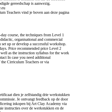
odigde gereedschap is aanwezig.
y.eu
ulum Teachers vind je boven aan deze pagina
ee-day course, the techniques from Level 1
 didactic, organisational and commercial
u set up or develop a successful workshop.
e days. Price recommended price Level 2
ll as the instruction syllabus for the work
tact In case you need additional
f the Cirriculum Teachers or via
rtificaat dien je zelfstandig drie werkstukken
commissie. Je ontvangt feedback op de door
ificering inkopen bij Art Clay Academy via
e instructies over de werkstukken en de