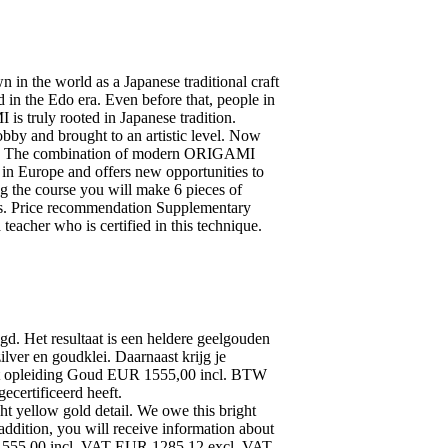
 the world as a Japanese traditional craft
 in the Edo era. Even before that, people in
is truly rooted in Japanese tradition.
y and brought to an artistic level. Now
ns. The combination of modern ORIGAMI
 Europe and offers new opportunities to
ing the course you will make 6 pieces of
ays. Price recommendation Supplementary
acher who is certified in this technique.
gd. Het resultaat is een heldere geelgouden
lver en goudklei. Daarnaast krijg je
ent opleiding Goud EUR 1555,00 incl. BTW
certificeerd heeft.
ght yellow gold detail. We owe this bright
addition, you will receive information about
 1555,00 incl. VAT EUR 1285,12 excl. VAT