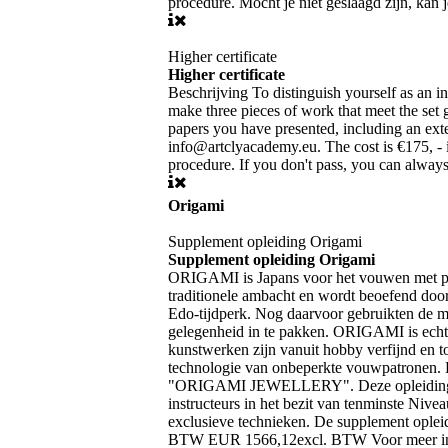
procedure. Mocht je niet geslaagd zijn, kan
Higher certificate
Higher certificate
Beschrijving
To distinguish yourself as an in
make three pieces of work that meet the set 
papers you have presented, including an ext
info@artclyacademy.eu. The cost is €175, -
procedure. If you don't pass, you can always
Origami
Supplement opleiding Origami
Supplement opleiding Origami
ORIGAMI is Japans voor het vouwen met pa
traditionele ambacht en wordt beoefend doo
Edo-tijdperk. Nog daarvoor gebruikten de m
gelegenheid in te pakken. ORIGAMI is ech
kunstwerken zijn vanuit hobby verfijnd en
technologie van onbeperkte vouwpatronen.
"ORIGAMI JEWELLERY". Deze opleiding is n
instructeurs in het bezit van tenminste Nivea
exclusieve technieken. De supplement oplei
BTW EUR 1566,12excl. BTW Voor meer inform