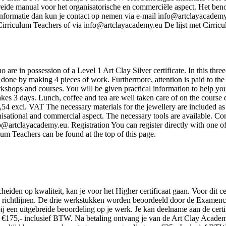
reide manual voor het organisatorische en commerciële aspect. Het ben
nformatie dan kun je contact op nemen via e-mail info@artclayacadem
Cirriculum Teachers of via info@artclayacademy.eu De lijst met Cirric
ho are in possession of a Level 1 Art Clay Silver certificate. In this thr
done by making 4 pieces of work. Furthermore, attention is paid to the
rkshops and courses. You will be given practical information to help yo
akes 3 days. Lunch, coffee and tea are well taken care of on the cours
excl. VAT The necessary materials for the jewellery are included as we
isational and commercial aspect. The necessary tools are available. Con
fo@artclayacademy.eu. Registration You can register directly with one o
um Teachers can be found at the top of this page.
heiden op kwaliteit, kan je voor het Higher certificaat gaan. Voor dit ce
e richtlijnen. De drie werkstukken worden beoordeeld door de Examen
 een uitgebreide beoordeling op je werk. Je kan deelname aan de cert
175,- inclusief BTW. Na betaling ontvang je van de Art Clay Academi