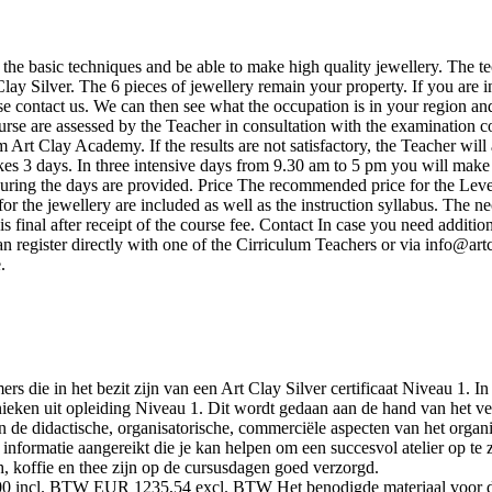
 the basic techniques and be able to make high quality jewellery. The t
Clay Silver. The 6 pieces of jewellery remain your property. If you are 
e contact us. We can then see what the occupation is in your region and
se are assessed by the Teacher in consultation with the examination comm
rom Art Clay Academy. If the results are not satisfactory, the Teacher wil
kes 3 days. In three intensive days from 9.30 am to 5 pm you will make
h during the days are provided. Price The recommended price for the L
r the jewellery are included as well as the instruction syllabus. The ne
is final after receipt of the course fee. Contact In case you need additi
 register directly with one of the Cirriculum Teachers or via info@art
.
rs die in het bezit zijn van een Art Clay Silver certificaat Niveau 1. I
hnieken uit opleiding Niveau 1. Dit wordt gedaan aan de hand van het 
n de didactische, organisatorische, commerciële aspecten van het organ
informatie aangereikt die je kan helpen om een succesvol atelier op te z
 koffie en thee zijn op de cursusdagen goed verzorgd.
 incl. BTW EUR 1235,54 excl. BTW Het benodigde materiaal voor de sie