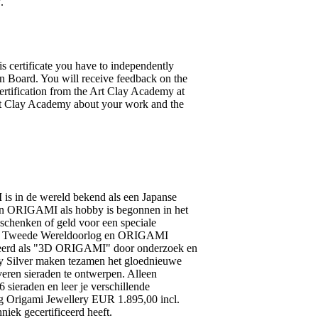
.
his certificate you have to independently
on Board. You will receive feedback on the
ertification from the Art Clay Academy at
Art Clay Academy about your work and the
 in de wereld bekend als een Japanse
 van ORIGAMI als hobby is begonnen in het
schenken of geld voor een speciale
 de Tweede Wereldoorlog en ORIGAMI
olueerd als "3D ORIGAMI" door onderzoek en
y Silver maken tezamen het gloednieuwe
en sieraden te ontwerpen. Alleen
 sieraden en leer je verschillende
ng Origami Jewellery EUR 1.895,00 incl.
ek gecertificeerd heeft.