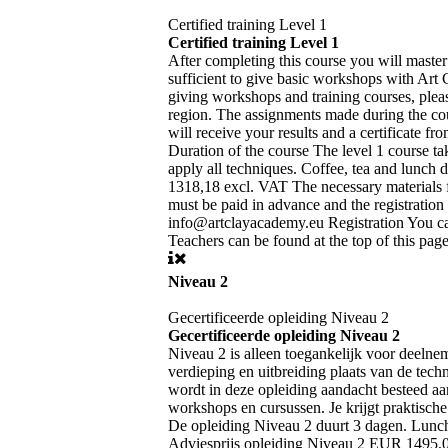
Certified training Level 1
Certified training Level 1
After completing this course you will master
sufficient to give basic workshops with Art 
giving workshops and training courses, pleas
region. The assignments made during the cour
will receive your results and a certificate f
Duration of the course The level 1 course ta
apply all techniques. Coffee, tea and lunc
1318,18 excl. VAT The necessary materials fo
must be paid in advance and the registration 
info@artclayacademy.eu Registration You can
Teachers can be found at the top of this page
Niveau 2
Gecertificeerde opleiding Niveau 2
Gecertificeerde opleiding Niveau 2
Niveau 2 is alleen toegankelijk voor deelneme
verdieping en uitbreiding plaats van de tec
wordt in deze opleiding aandacht besteed aa
workshops en cursussen. Je krijgt praktische 
De opleiding Niveau 2 duurt 3 dagen. Lunch,
Adviesprijs opleiding Niveau 2 EUR 1495,00