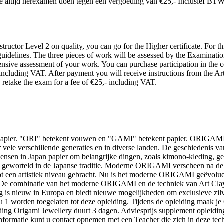
 je altijd herexamen doen tegen een vergoeding van €25,- Inclusief BTW
structor Level 2 on quality, you can go for the Higher certificate. For t
guidelines. The three pieces of work will be assessed by the Examinati
ensive assessment of your work. You can purchase participation in the c
 including VAT. After payment you will receive instructions from the 
 retake the exam for a fee of €25,- including VAT.
pier. "ORI" betekent vouwen en "GAMI" betekent papier. ORIGAMI is
r vele verschillende generaties en in diverse landen. De geschiedenis
ensen in Japan papier om belangrijke dingen, zoals kimono-kleding, ge
t geworteld in de Japanse traditie. Moderne ORIGAMI verscheen na
 tot een artistiek niveau gebracht. Nu is het moderne ORIGAMI geëv
 De combinatie van het moderne ORIGAMI en de techniek van Art Cla
ieuw in Europa en biedt nieuwe mogelijkheden om exclusieve zilver
u 1 worden toegelaten tot deze opleiding. Tijdens de opleiding maak je 6
ding Origami Jewellery duurt 3 dagen. Adviesprijs supplement opleidi
atie kunt u contact opnemen met een Teacher die zich in deze techni