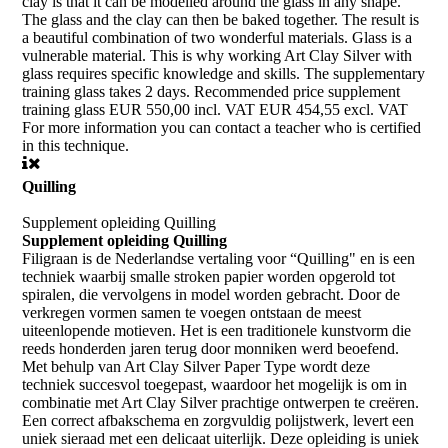
clay is that it can be modelled around the glass in any shape.
The glass and the clay can then be baked together. The result is
a beautiful combination of two wonderful materials. Glass is a
vulnerable material. This is why working Art Clay Silver with
glass requires specific knowledge and skills. The supplementary
training glass takes 2 days. Recommended price supplement
training glass EUR 550,00 incl. VAT EUR 454,55 excl. VAT
For more information you can contact a teacher who is certified
in this technique.
Quilling
Supplement opleiding Quilling
Supplement opleiding Quilling
Filigraan is de Nederlandse vertaling voor “Quilling" en is een
techniek waarbij smalle stroken papier worden opgerold tot
spiralen, die vervolgens in model worden gebracht. Door de
verkregen vormen samen te voegen ontstaan de meest
uiteenlopende motieven. Het is een traditionele kunstvorm die
reeds honderden jaren terug door monniken werd beoefend.
Met behulp van Art Clay Silver Paper Type wordt deze
techniek succesvol toegepast, waardoor het mogelijk is om in
combinatie met Art Clay Silver prachtige ontwerpen te creëren.
Een correct afbakschema en zorgvuldig polijstwerk, levert een
uniek sieraad met een delicaat uiterlijk. Deze opleiding is uniek