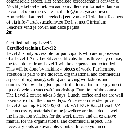
commerciële aspect. Het benodigde gereedschap is aanwezig.
Mocht je behoefte hebben aan aanvullende informatie dan kun
je contact op nemen via e-mail info@artclayacademy.eu
Aanmelden kan rechtstreeks bij een van de Cirriculum Teachers
of via info@artclayacademy.eu De lijst met Cirriculum
Teachers vind je boven aan deze pagina
Certified training Level 2
Certified training Level 2
Level 2 is only accessible for participants who are in possession
of a Level 1 Art Clay Silver certificate. In this three-day course,
the techniques from Level 1 will be deepened and extended.
This will be done by making 4 pieces of work. Furthermore,
attention is paid to the didactic, organisational and commercial
aspects of organising, selling and giving workshops and
courses. You will be given practical information to help you set
up or develop a successful workshop. Duration of the course
The Level 2 course takes 3 days. Lunch, coffee and tea are well
taken care of on the course days. Price recommended price
Level 2 training EUR 995,00 incl. VAT EUR 822,31 excl. VAT
The necessary materials for the jewellery are included as well as
the instruction syllabus for the work pieces and an extensive
manual for the organisational and commercial aspect. The
necessary tools are available. Contact In case you need