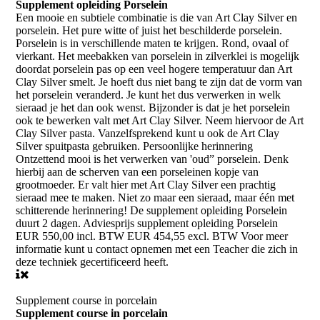
Supplement opleiding Porselein
Een mooie en subtiele combinatie is die van Art Clay Silver en
porselein. Het pure witte of juist het beschilderde porselein.
Porselein is in verschillende maten te krijgen. Rond, ovaal of
vierkant. Het meebakken van porselein in zilverklei is mogelijk
doordat porselein pas op een veel hogere temperatuur dan Art
Clay Silver smelt. Je hoeft dus niet bang te zijn dat de vorm van
het porselein veranderd. Je kunt het dus verwerken in welk
sieraad je het dan ook wenst. Bijzonder is dat je het porselein
ook te bewerken valt met Art Clay Silver. Neem hiervoor de Art
Clay Silver pasta. Vanzelfsprekend kunt u ook de Art Clay
Silver spuitpasta gebruiken. Persoonlijke herinnering
Ontzettend mooi is het verwerken van 'oud” porselein. Denk
hierbij aan de scherven van een porseleinen kopje van
grootmoeder. Er valt hier met Art Clay Silver een prachtig
sieraad mee te maken. Niet zo maar een sieraad, maar één met
schitterende herinnering! De supplement opleiding Porselein
duurt 2 dagen. Adviesprijs supplement opleiding Porselein
EUR 550,00 incl. BTW EUR 454,55 excl. BTW Voor meer
informatie kunt u contact opnemen met een Teacher die zich in
deze techniek gecertificeerd heeft.
Supplement course in porcelain
Supplement course in porcelain