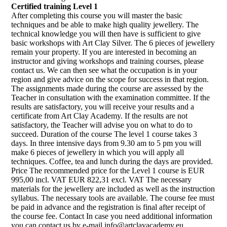
Certified training Level 1
After completing this course you will master the basic
techniques and be able to make high quality jewellery. The
technical knowledge you will then have is sufficient to give
basic workshops with Art Clay Silver. The 6 pieces of jewellery
remain your property. If you are interested in becoming an
instructor and giving workshops and training courses, please
contact us. We can then see what the occupation is in your
region and give advice on the scope for success in that region.
The assignments made during the course are assessed by the
Teacher in consultation with the examination committee. If the
results are satisfactory, you will receive your results and a
certificate from Art Clay Academy. If the results are not
satisfactory, the Teacher will advise you on what to do to
succeed. Duration of the course The level 1 course takes 3
days. In three intensive days from 9.30 am to 5 pm you will
make 6 pieces of jewellery in which you will apply all
techniques. Coffee, tea and lunch during the days are provided.
Price The recommended price for the Level 1 course is EUR
995,00 incl. VAT EUR 822,31 excl. VAT The necessary
materials for the jewellery are included as well as the instruction
syllabus. The necessary tools are available. The course fee must
be paid in advance and the registration is final after receipt of
the course fee. Contact In case you need additional information
you can contact us by e-mail info@artclayacademy.eu