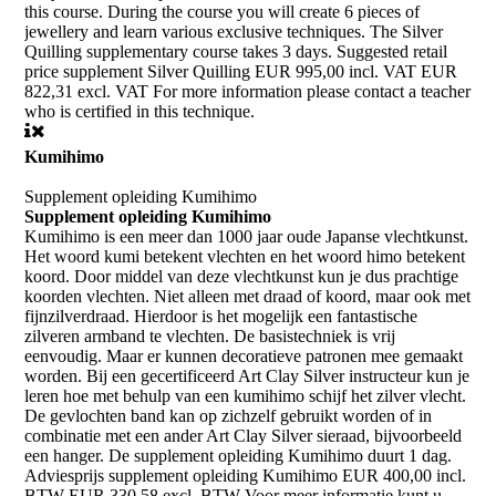
this course. During the course you will create 6 pieces of
jewellery and learn various exclusive techniques. The Silver
Quilling supplementary course takes 3 days. Suggested retail
price supplement Silver Quilling EUR 995,00 incl. VAT EUR
822,31 excl. VAT For more information please contact a teacher
who is certified in this technique.
Kumihimo
Supplement opleiding Kumihimo
Supplement opleiding Kumihimo
Kumihimo is een meer dan 1000 jaar oude Japanse vlechtkunst.
Het woord kumi betekent vlechten en het woord himo betekent
koord. Door middel van deze vlechtkunst kun je dus prachtige
koorden vlechten. Niet alleen met draad of koord, maar ook met
fijnzilverdraad. Hierdoor is het mogelijk een fantastische
zilveren armband te vlechten. De basistechniek is vrij
eenvoudig. Maar er kunnen decoratieve patronen mee gemaakt
worden. Bij een gecertificeerd Art Clay Silver instructeur kun je
leren hoe met behulp van een kumihimo schijf het zilver vlecht.
De gevlochten band kan op zichzelf gebruikt worden of in
combinatie met een ander Art Clay Silver sieraad, bijvoorbeeld
een hanger. De supplement opleiding Kumihimo duurt 1 dag.
Adviesprijs supplement opleiding Kumihimo EUR 400,00 incl.
BTW EUR 330,58 excl. BTW Voor meer informatie kunt u