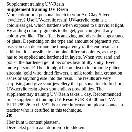
Supplement training UV-Resin
Supplement training UV-Resin
More colour or a personal touch to your Art Clay Silver
jewellery? Use UV-acrylic resin! UV-acrylic resin is a
colourless gel, which hardens when exposed to ultraviolet light.
By adding colour pigments to the gel, you can give it any
colour you like. The effect is amazing and gives the appearance
of glass. Depending on the type and amount of pigments you
use, you can determine the transparency of the end result. In
addition, it is possible to combine different colours, as the gel
has to be applied and hardened in layers. When you sand and
polish the hardened gel, it becomes beautifully shiny. Even
more personal? Then it might be an idea to incorporate glitter,
zirconia, gold wire, dried flowers, a milk tooth, hair, cremation
ashes or anything else into the resin. The results are very
surprising and give your jewellery that personal touch. In short,
UV-acrylic resin gives you endless possibilities. The
supplementary training UV-Resin takes 1 day. Recommended
price supplement training UV-Resin EUR 350,00 incl. VAT
EUR 289,26 excl. VAT For more information, please contact a
teacher who is certified in this technique.
Hier kunt u content plaatsen.
Deze tekst past u aan door erop te klikken.