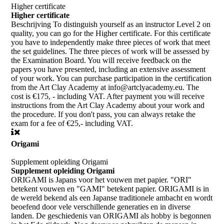
Higher certificate
Higher certificate
Beschrijving
To distinguish yourself as an instructor Level 2 on
quality, you can go for the Higher certificate. For this certificate
you have to independently make three pieces of work that meet
the set guidelines. The three pieces of work will be assessed by
the Examination Board. You will receive feedback on the
papers you have presented, including an extensive assessment
of your work. You can purchase participation in the certification
from the Art Clay Academy at info@artclyacademy.eu. The
cost is €175, - including VAT. After payment you will receive
instructions from the Art Clay Academy about your work and
the procedure. If you don't pass, you can always retake the
exam for a fee of €25,- including VAT.
Origami
Supplement opleiding Origami
Supplement opleiding Origami
ORIGAMI is Japans voor het vouwen met papier. "ORI"
betekent vouwen en "GAMI" betekent papier. ORIGAMI is in
de wereld bekend als een Japanse traditionele ambacht en wordt
beoefend door vele verschillende generaties en in diverse
landen. De geschiedenis van ORIGAMI als hobby is begonnen