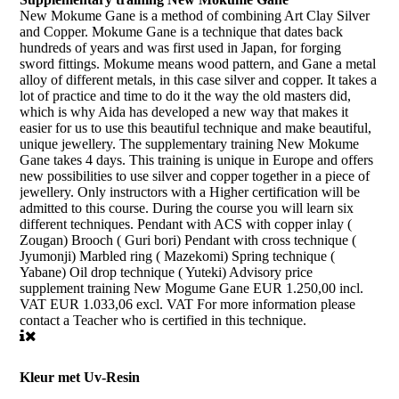
New Mokume Gane is a method of combining Art Clay Silver
and Copper. Mokume Gane is a technique that dates back
hundreds of years and was first used in Japan, for forging
sword fittings. Mokume means wood pattern, and Gane a metal
alloy of different metals, in this case silver and copper. It takes a
lot of practice and time to do it the way the old masters did,
which is why Aida has developed a new way that makes it
easier for us to use this beautiful technique and make beautiful,
unique jewellery. The supplementary training New Mokume
Gane takes 4 days. This training is unique in Europe and offers
new possibilities to use silver and copper together in a piece of
jewellery. Only instructors with a Higher certification will be
admitted to this course. During the course you will learn six
different techniques. Pendant with ACS with copper inlay (
Zougan) Brooch ( Guri bori) Pendant with cross technique (
Jyumonji) Marbled ring ( Mazekomi) Spring technique (
Yabane) Oil drop technique ( Yuteki) Advisory price
supplement training New Mogume Gane EUR 1.250,00 incl.
VAT EUR 1.033,06 excl. VAT For more information please
contact a Teacher who is certified in this technique.
Kleur met Uv-Resin