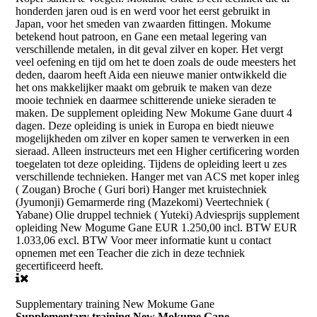
honderden jaren oud is en werd voor het eerst gebruikt in
Japan, voor het smeden van zwaarden fittingen. Mokume
betekend hout patroon, en Gane een metaal legering van
verschillende metalen, in dit geval zilver en koper. Het vergt
veel oefening en tijd om het te doen zoals de oude meesters het
deden, daarom heeft Aida een nieuwe manier ontwikkeld die
het ons makkelijker maakt om gebruik te maken van deze
mooie techniek en daarmee schitterende unieke sieraden te
maken. De supplement opleiding New Mokume Gane duurt 4
dagen. Deze opleiding is uniek in Europa en biedt nieuwe
mogelijkheden om zilver en koper samen te verwerken in een
sieraad. Alleen instructeurs met een Higher certificering worden
toegelaten tot deze opleiding. Tijdens de opleiding leert u zes
verschillende technieken. Hanger met van ACS met koper inleg
( Zougan) Broche ( Guri bori) Hanger met kruistechniek
(Jyumonji) Gemarmerde ring (Mazekomi) Veertechniek (
Yabane) Olie druppel techniek ( Yuteki) Adviesprijs supplement
opleiding New Mogume Gane EUR 1.250,00 incl. BTW EUR
1.033,06 excl. BTW Voor meer informatie kunt u contact
opnemen met een Teacher die zich in deze techniek
gecertificeerd heeft.
Supplementary training New Mokume Gane
Supplementary training New Mokume Gane