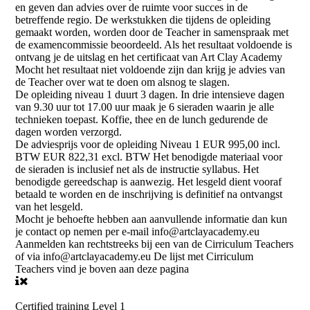
en geven dan advies over de ruimte voor succes in de
betreffende regio. De werkstukken die tijdens de opleiding
gemaakt worden, worden door de Teacher in samenspraak met
de examencommissie beoordeeld. Als het resultaat voldoende is
ontvang je de uitslag en het certificaat van Art Clay Academy
Mocht het resultaat niet voldoende zijn dan krijg je advies van
de Teacher over wat te doen om alsnog te slagen.
De opleiding niveau 1 duurt 3 dagen. In drie intensieve dagen
van 9.30 uur tot 17.00 uur maak je 6 sieraden waarin je alle
technieken toepast. Koffie, thee en de lunch gedurende de
dagen worden verzorgd.
De adviesprijs voor de opleiding Niveau 1 EUR 995,00 incl.
BTW EUR 822,31 excl. BTW Het benodigde materiaal voor
de sieraden is inclusief net als de instructie syllabus. Het
benodigde gereedschap is aanwezig. Het lesgeld dient vooraf
betaald te worden en de inschrijving is definitief na ontvangst
van het lesgeld.
Mocht je behoefte hebben aan aanvullende informatie dan kun
je contact op nemen per e-mail info@artclayacademy.eu
Aanmelden kan rechtstreeks bij een van de Cirriculum Teachers
of via info@artclayacademy.eu De lijst met Cirriculum
Teachers vind je boven aan deze pagina
Certified training Level 1