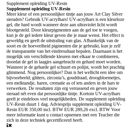
Supplement opleiding UV-Resin
Supplement opleiding UV-Resin
Meer kleur of een persoonlijker tintje aan jouw Art Clay Silver
sieraden? Gebruik UV-acrylhars! UV-acrylhars is een kleurloze
gel, die hard wordt wanneer deze aan ultraviolet licht wordt
blootgesteld. Door kleurpigmenten aan de gel toe te voegen,
kun je de gel iedere kleur geven die je maar wenst. Het effect is
geweldig en geeft de uitstraling van glas. Afhankelijk van de
soort en de hoeveelheid pigmenten die je gebruikt, kun je zelf
de transparantie van het eindresultaat bepalen. Daarnaast is het
mogelijk om verschillende kleuren met elkaar te combineren,
doordat de gel in laagjes aangebracht en gehard moet worden.
Wanneer je de geharde gel schuurt en polijst, wordt het prachtig
glimmend. Nog persoonlijker? Dan is het wellicht een idee om
bijvoorbeeld; glitters, zirconia’s, gouddraad, droogbloemetjes,
een melktandje, haren, crematie as of iets anders in de hars te
verwerken. De resultaten zijn erg verrassend en geven jouw
sieraad nét even dat persoonlijke tintje. Kortom UV-acrylhars
geeft je eindeloos veel mogelijkheden. De supplement opleiding
UV-Resin duurt 1 dag. Adviesprijs supplement opleiding UV-
Resin EUR 350,00 incl. BTW EUR 289,26 excl. BTW Voor
meer informatie kunt u contact opnemen met een Teacher die
zich in deze techniek gecertificeerd heeft.