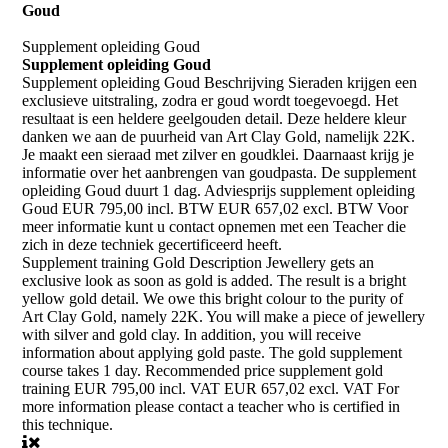
Goud
Supplement opleiding Goud
Supplement opleiding Goud
Supplement opleiding Goud
Beschrijving Sieraden krijgen een
exclusieve uitstraling, zodra er goud wordt toegevoegd. Het
resultaat is een heldere geelgouden detail. Deze heldere kleur
danken we aan de puurheid van Art Clay Gold, namelijk 22K.
Je maakt een sieraad met zilver en goudklei. Daarnaast krijg je
informatie over het aanbrengen van goudpasta. De supplement
opleiding Goud duurt 1 dag. Adviesprijs supplement opleiding
Goud EUR 795,00 incl. BTW EUR 657,02 excl. BTW Voor
meer informatie kunt u contact opnemen met een Teacher die
zich in deze techniek gecertificeerd heeft.
Supplement training Gold
Description Jewellery gets an
exclusive look as soon as gold is added. The result is a bright
yellow gold detail. We owe this bright colour to the purity of
Art Clay Gold, namely 22K. You will make a piece of jewellery
with silver and gold clay. In addition, you will receive
information about applying gold paste. The gold supplement
course takes 1 day. Recommended price supplement gold
training EUR 795,00 incl. VAT EUR 657,02 excl. VAT For
more information please contact a teacher who is certified in
this technique.