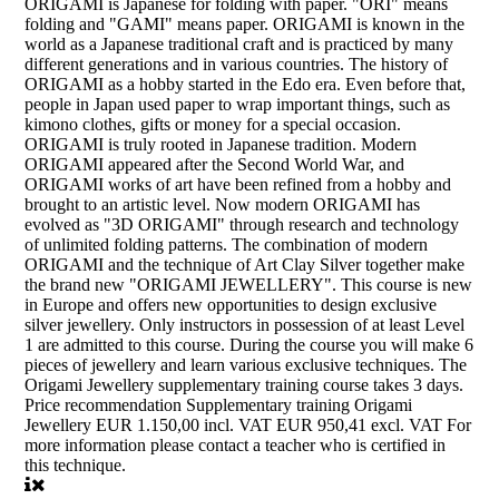
ORIGAMI is Japanese for folding with paper. "ORI" means
folding and "GAMI" means paper. ORIGAMI is known in the
world as a Japanese traditional craft and is practiced by many
different generations and in various countries. The history of
ORIGAMI as a hobby started in the Edo era. Even before that,
people in Japan used paper to wrap important things, such as
kimono clothes, gifts or money for a special occasion.
ORIGAMI is truly rooted in Japanese tradition. Modern
ORIGAMI appeared after the Second World War, and
ORIGAMI works of art have been refined from a hobby and
brought to an artistic level. Now modern ORIGAMI has
evolved as "3D ORIGAMI" through research and technology
of unlimited folding patterns. The combination of modern
ORIGAMI and the technique of Art Clay Silver together make
the brand new "ORIGAMI JEWELLERY". This course is new
in Europe and offers new opportunities to design exclusive
silver jewellery. Only instructors in possession of at least Level
1 are admitted to this course. During the course you will make 6
pieces of jewellery and learn various exclusive techniques. The
Origami Jewellery supplementary training course takes 3 days.
Price recommendation Supplementary training Origami
Jewellery EUR 1.150,00 incl. VAT EUR 950,41 excl. VAT For
more information please contact a teacher who is certified in
this technique.