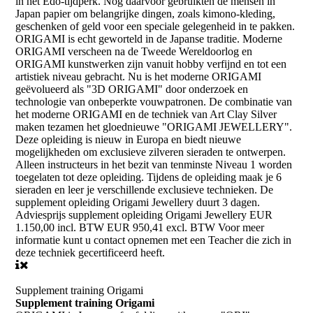
in het Edo-tijdperk. Nog daarvoor gebruikten de mensen in
Japan papier om belangrijke dingen, zoals kimono-kleding,
geschenken of geld voor een speciale gelegenheid in te pakken.
ORIGAMI is echt geworteld in de Japanse traditie. Moderne
ORIGAMI verscheen na de Tweede Wereldoorlog en
ORIGAMI kunstwerken zijn vanuit hobby verfijnd en tot een
artistiek niveau gebracht. Nu is het moderne ORIGAMI
geëvolueerd als "3D ORIGAMI" door onderzoek en
technologie van onbeperkte vouwpatronen. De combinatie van
het moderne ORIGAMI en de techniek van Art Clay Silver
maken tezamen het gloednieuwe "ORIGAMI JEWELLERY".
Deze opleiding is nieuw in Europa en biedt nieuwe
mogelijkheden om exclusieve zilveren sieraden te ontwerpen.
Alleen instructeurs in het bezit van tenminste Niveau 1 worden
toegelaten tot deze opleiding. Tijdens de opleiding maak je 6
sieraden en leer je verschillende exclusieve technieken. De
supplement opleiding Origami Jewellery duurt 3 dagen.
Adviesprijs supplement opleiding Origami Jewellery EUR
1.150,00 incl. BTW EUR 950,41 excl. BTW Voor meer
informatie kunt u contact opnemen met een Teacher die zich in
deze techniek gecertificeerd heeft.
Supplement training Origami
Supplement training Origami