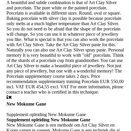
A beautiful and subtle combination is that of Art Clay Silver
and porcelain. The pure white or the painted porcelain.
Porcelain is available in different sizes. Round, oval or square.
Baking porcelain with silver clay is possible because porcelain
only melts at a much higher temperature than Art Clay Silver.
So you do not need to be afraid that the shape of the porcelain
will change. So you can use it in whatever piece of jewellery
you like. What is special is that you can also work the porcelain
with Art Clay Silver. Take the Art Clay Silver paste for this.
Naturally you can also use Art Clay Silver spray paste. Personal
memory It is very beautiful to work with "old" porcelain. Think
of the shards of a porcelain cup from grandmother. You can use
Art Clay Silver to make a beautiful piece of jewellery. Not just
any piece of jewellery, but one with a wonderful memory! The
Porcelain supplementary course takes 2 days. Price
recommendation supplementary training Porcelain EUR 550,00
incl. VAT EUR 454,55 excl. VAT For more information, please
contact a teacher who is certified in this technique.
New Mokume Gane
Supplement opleiding New Mokume Gane
Supplement opleiding New Mokume Gane
New Mokume Gane is een methode om Art Clay Silver en
Koper samen te voegen. Mokume Gane is een techniek die al