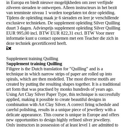
in Europa en biedt nieuwe mogelijkheden om zeer verfijnde
zilveren sieraden te ontwerpen. Alleen instructeurs in het bezit
van tenminste niveau 1 worden toegelaten tot deze opleiding.
Tijdens de opleiding maak je 6 sieraden en leer je verschillende
exclusieve technieken. De supplement opleiding Silver Quilling
duurt 3 dagen. Adviesprijs supplement opleiding Silver Quilling
EUR 995,00 incl. BTW EUR 822,31 excl. BTW Voor meer
informatie kunt u contact opnemen met een Teacher die zich in
deze techniek gecertificeerd heeft.
Supplement training Quilling
Supplement training Quilling
Filigree is the Dutch translation for "Quilling" and is a
technique in which narrow strips of paper are rolled up into
spirals, which are then modelled. The most diverse motifs are
created by putting the resulting shapes together. It is a traditional
art form that was practised by monks hundreds of years ago.
Using Art Clay Silver Paper Type, this technique is successfully
applied, making it possible to create beautiful designs in
combination with Art Clay Silver. A correct firing schedule and
careful polishing, results in a unique piece of jewellery with a
delicate appearance. This course is unique in Europe and offers
new opportunities to design highly refined silver jewellery.
Only instructors in possession of at least level 1 are admitted to