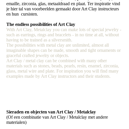
emaille, zirconia, glas, metaaldraad en plaat. Ter inspiratie vind
je hier tal van voorbeelden gemaakt door Art Clay instructeurs
en hun cursisten.
The endless possibilities of Art Clay
With Art Clay, Metalclay you can make lots of special jewelry -
such as earrings, rings and bracelets - in no time at all, without
having to be trained as a silversmith.
The possibilities with metal clay are unlimited, almost all
imaginable shapes can be made, smooth and tight ornaments or
graceful crafted jewelry or objects.
Art Clay / metal clay can be combined with many other
materials such as stones, beads, pearls, resin, enamel, zirconia,
glass, metal wire and plate. For inspiration you will find many
examples made by Art Clay instructors and their students.
Sieraden en objecten van Art Clay / Metalclay
(Of een combinatie van Art Clay / Metalclay met andere
materialen)