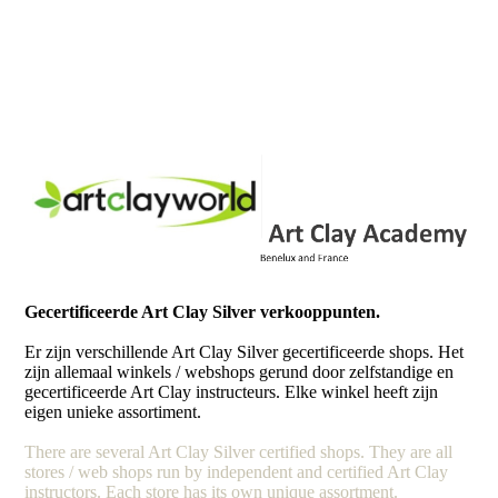
Gecertificeerde Art Clay Silver verkooppunten.
Er zijn verschillende Art Clay Silver gecertificeerde shops. Het
zijn allemaal winkels / webshops gerund door zelfstandige en
gecertificeerde Art Clay instructeurs. Elke winkel heeft zijn
eigen unieke assortiment.
There are several Art Clay Silver certified shops. They are all
stores / web shops run by independent and certified Art Clay
instructors. Each store has its own unique assortment.