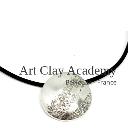
Art Clay Academy
BeNeLux - France