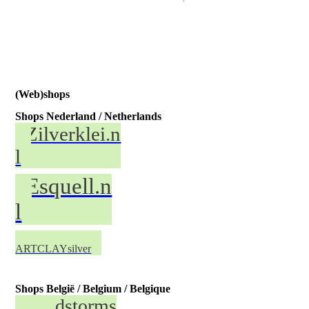
(Web)shops
Shops Nederland / Netherlands
Zilverklei.n
l
Esquell.n
l
ART with
ARTCLAYsilver
Shops België / Belgium / Belgique
Zandstorms