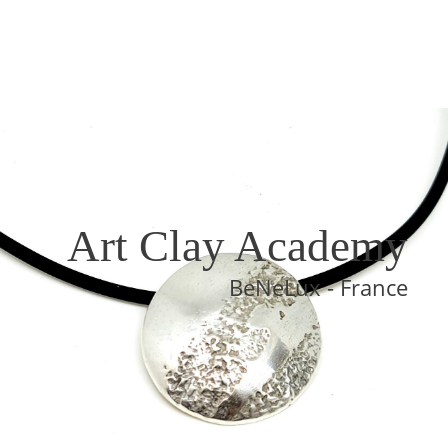
Art Clay Academy
BeNeLux - France