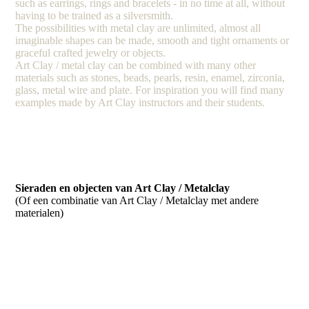
such as earrings, rings and bracelets - in no time at all, without
having to be trained as a silversmith.
The possibilities with metal clay are unlimited, almost all
imaginable shapes can be made, smooth and tight ornaments or
graceful crafted jewelry or objects.
Art Clay / metal clay can be combined with many other
materials such as stones, beads, pearls, resin, enamel, zirconia,
glass, metal wire and plate. For inspiration you will find many
examples made by Art Clay instructors and their students.
Sieraden en objecten van Art Clay / Metalclay
(Of een combinatie van Art Clay / Metalclay met andere
materialen)