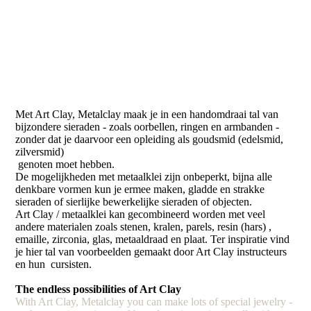
Met Art Clay, Metalclay maak je in een handomdraai tal van
bijzondere sieraden - zoals oorbellen, ringen en armbanden -
zonder dat je daarvoor een opleiding als goudsmid (edelsmid,
zilversmid)
genoten moet hebben.
De mogelijkheden met metaalklei zijn onbeperkt, bijna alle
denkbare vormen kun je ermee maken, gladde en strakke
sieraden of sierlijke bewerkelijke sieraden of objecten.
Art Clay / metaalklei kan gecombineerd worden met veel
andere materialen zoals stenen, kralen, parels, resin (hars) ,
emaille, zirconia, glas, metaaldraad en plaat. Ter inspiratie vind
je hier tal van voorbeelden gemaakt door Art Clay instructeurs
en hun cursisten.
The endless possibilities of Art Clay
With Art Clay, Metalclay you can make lots of special jewelry -