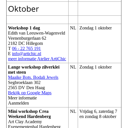
Oktober
Workshop 1 dag
NL
Zondag 1 oktober
Edith van Leeuwen-Wagenveld
Veenenburgerlaan 62
2182 DC Hillegom
T
06 - 22 765 191
E
info@artichic.nl
meer informatie
Atelier ArtiChic
Lange workshop zilverklei
NL
Zondag 1 oktober
met steen
Maaike Bots. Bodali Jewels
Segbroeklaan 302
2565 DV Den Haag
Bekijk op Google Maps
Meer informatie
Aanmelden
Mini workshop Crea
NL
Vrijdag 6, zaterdag 7
Weekend Hardenberg
en zondag 8 oktober
Art Clay Academy
Evenementenhal Hardenberg