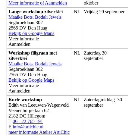
Meer informatie of Aanmelden
oktober
Lange workshop zilverklei
NL
Vrijdag 29 september
Maaike Bots. Bodali Jewels
Segbroeklaan 302
2565 DV Den Haag
Bekijk op Google Maps
Meer informatie
Aanmelden
Workshop filigraan met
NL
Zaterdag 30
zilverklei
september
Maaike Bots. Bodali Jewels
Segbroeklaan 302
2565 DV Den Haag
Bekijk op Google Maps
Meer informatie
Aanmelden
Korte workshop
NL
Zaterdagmiddag 30
Edith van Leeuwen-Wagenveld
september
Veenenburgerlaan 62
2182 DC Hillegom
T
06 - 22 765 191
E
info@artichic.nl
meer informatie
Atelier ArtiChic