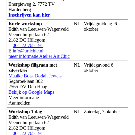
Energieweg 2, 7772 TV
Hardenberg
Inschrijven kan hier
Korte workshop
NL
Vrijdagmiddag 6
Edith van Leeuwen-Wagenveld
oktober
Veenenburgerlaan 62
2182 DC Hillegom
T
06 - 22 765 191
E
info@artichic.nl
meer informatie
Atelier ArtiChic
Workshop filigraan met
NL
Vrijdagavond 6
zilverklei
oktober
Maaike Bots. Bodali Jewels
Segbroeklaan 302
2565 DV Den Haag
Bekijk op Google Maps
Meer informatie
Aanmelden
Workshop 1 dag
NL
Zaterdag 7 oktober
Edith van Leeuwen-Wagenveld
Veenenburgerlaan 62
2182 DC Hillegom
T
06 - 22 765 191