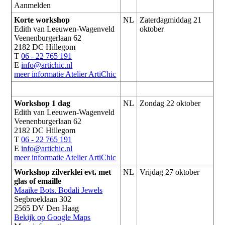
Aanmelden
Korte workshop
NL
Zaterdagmiddag 21
Edith van Leeuwen-Wagenveld
oktober
Veenenburgerlaan 62
2182 DC Hillegom
T
06 - 22 765 191
E
info@artichic.nl
meer informatie
Atelier ArtiChic
Workshop 1 dag
NL
Zondag 22 oktober
Edith van Leeuwen-Wagenveld
Veenenburgerlaan 62
2182 DC Hillegom
T
06 - 22 765 191
E
info@artichic.nl
meer informatie
Atelier ArtiChic
Workshop zilverklei evt. met
NL
Vrijdag 27 oktober
glas of emaille
Maaike Bots. Bodali Jewels
Segbroeklaan 302
2565 DV Den Haag
Bekijk op Google Maps