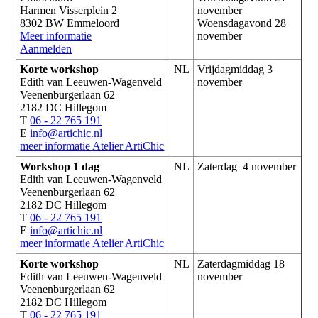
Harmen Visserplein 2
november
8302 BW Emmeloord
Woensdagavond 28
Meer informatie
november
Aanmelden
Korte workshop
NL
Vrijdagmiddag 3
Edith van Leeuwen-Wagenveld
november
Veenenburgerlaan 62
2182 DC Hillegom
T
06 - 22 765 191
E
info@artichic.nl
meer informatie
Atelier ArtiChic
Workshop 1 dag
NL
Zaterdag 4 november
Edith van Leeuwen-Wagenveld
Veenenburgerlaan 62
2182 DC Hillegom
T
06 - 22 765 191
E
info@artichic.nl
meer informatie
Atelier ArtiChic
Korte workshop
NL
Zaterdagmiddag 18
Edith van Leeuwen-Wagenveld
november
Veenenburgerlaan 62
2182 DC Hillegom
T
06 - 22 765 191