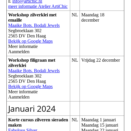
E
info@artichic.nl
meer informatie
Atelier ArtiChic
Workshop zilverklei met
NL
Maandag 18
emaille
december
Maaike Bots. Bodali Jewels
Segbroeklaan 302
2565 DV Den Haag
Bekijk op Google Maps
Meer informatie
Aanmelden
Workshop filigraan met
NL
Vrijdag 22 december
zilverklei
Maaike Bots. Bodali Jewels
Segbroeklaan 302
2565 DV Den Haag
Bekijk op Google Maps
Meer informatie
Aanmelden
Januari 2024
Korte cursus zilveren sieraden
NL
Maandag 1 januari
maken
Maandag 15 januari
Fabulous Silver
Maandag 22 januari