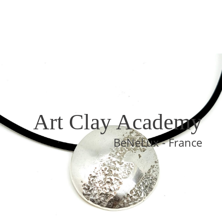
Art Clay Academy
BeNeLux - France